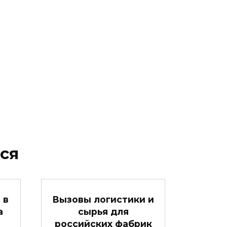
ся
 в
Вызовы логистики и
а
сырья для
российских фабрик