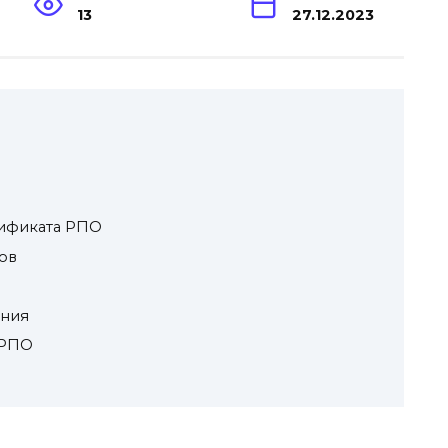
13
27.12.2023
ификата РПО
ов
ения
 РПО