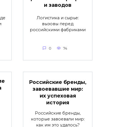
и заводов
где
Логистика и сырье:
и
вызовы перед
российскими фабриками
0
74
ие
Российские бренды,
а
завоевавшие мир:
их успеховая
история
Российские бренды,
которые завоевали мир:
как им это удалось?