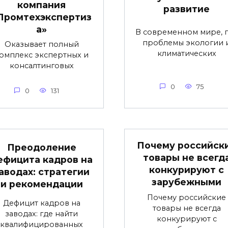
компания
развитие
Промтехэкспертиз
а»
В современном мире, 
проблемы экологии 
Оказывает полный
климатических
омплекс экспертных и
консалтинговых
0
75
0
131
Почему российск
Преодоление
товары не всегд
ефицита кадров на
конкурируют с
аводах: стратегии
зарубежными
и рекомендации
Почему российские
Дефицит кадров на
товары не всегда
заводах: где найти
конкурируют с
квалифицированных