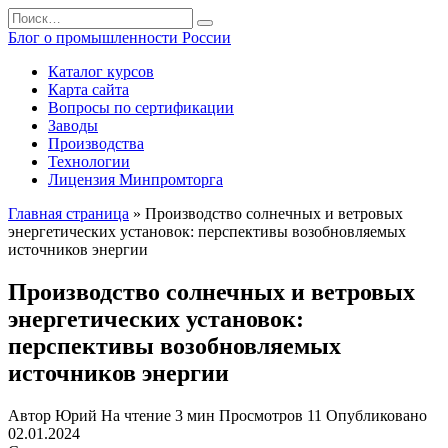
Перейти
Search
к
for:
Блог о промышленности России
содержанию
Каталог курсов
Карта сайта
Вопросы по сертификации
Заводы
Производства
Технологии
Лицензия Минпромторга
Главная страница
»
Производство солнечных и ветровых
энергетических установок: перспективы возобновляемых
источников энергии
Производство солнечных и ветровых
энергетических установок:
перспективы возобновляемых
источников энергии
Автор
Юрий
На чтение
3 мин
Просмотров
11
Опубликовано
02.01.2024