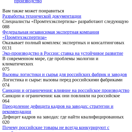
производство
Вам также может понравиться
Разработка технической документации
Специалисты «Промтехэкспертизы» разработают следующую
0
88
Федеральная независимая экспертная компания
«Промтехэкспертиза»
Оказывает полный комплекс экспертных и консалтинговых
0
131
Эко-производство в России: ставка на устойчивое развитие
В современном мире, где проблемы экологии и
климатических
0
75
Вызовы логистики и сырья для российских фабрик и заводов
Логистика и сырье: вызовы перед российскими фабриками
0
74
Санкции и ограничения: влияние на российское производство
Санкции и ограничения: как они повлияли на российское
0
64
Преодоление дефицита кадров на заводах: стратегии и
рекомендации
Дефицит кадров на заводах: где найти квалифицированных
0
20
Почему российские товары не всегда конкурируют с