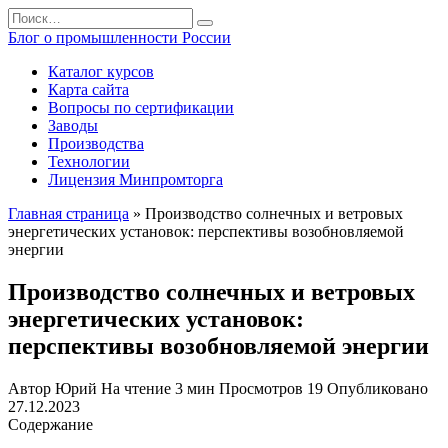
Перейти
Search
к
for:
Блог о промышленности России
содержанию
Каталог курсов
Карта сайта
Вопросы по сертификации
Заводы
Производства
Технологии
Лицензия Минпромторга
Главная страница
»
Производство солнечных и ветровых
энергетических установок: перспективы возобновляемой
энергии
Производство солнечных и ветровых
энергетических установок:
перспективы возобновляемой энергии
Автор
Юрий
На чтение
3 мин
Просмотров
19
Опубликовано
27.12.2023
Содержание