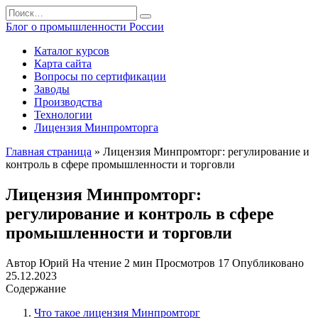
Перейти
Search
к
for:
Блог о промышленности России
содержанию
Каталог курсов
Карта сайта
Вопросы по сертификации
Заводы
Производства
Технологии
Лицензия Минпромторга
Главная страница
»
Лицензия Минпромторг: регулирование и
контроль в сфере промышленности и торговли
Лицензия Минпромторг:
регулирование и контроль в сфере
промышленности и торговли
Автор
Юрий
На чтение
2 мин
Просмотров
17
Опубликовано
25.12.2023
Содержание
Что такое лицензия Минпромторг