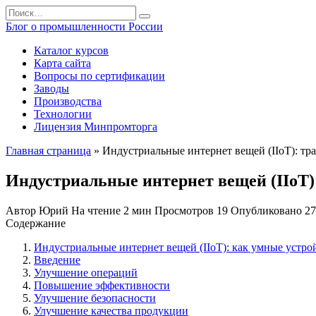
Перейти
Search
к
for:
Блог о промышленности России
содержанию
Каталог курсов
Карта сайта
Вопросы по сертификации
Заводы
Производства
Технологии
Лицензия Минпромторга
Главная страница
»
Индустриальные интернет вещей (IIoT): т
Индустриальные интернет вещей (IIoT)
Автор
Юрий
На чтение
2 мин
Просмотров
19
Опубликовано
27
Содержание
Индустриальные интернет вещей (IIoT): как умные устр
Введение
Улучшение операций
Повышение эффективности
Улучшение безопасности
Улучшение качества продукции