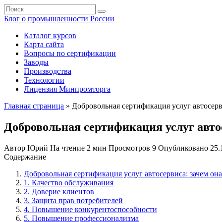
Перейти
Search
к
for:
Блог о промышленности России
содержанию
Каталог курсов
Карта сайта
Вопросы по сертификации
Заводы
Производства
Технологии
Лицензия Минпромторга
Главная страница
»
Добровольная сертификация услуг автосерв
Добровольная сертификация услуг авто
Автор
Юрий
На чтение
2 мин
Просмотров
9
Опубликовано
25.
Содержание
Добровольная сертификация услуг автосервиса: зачем она
1. Качество обслуживания
2. Доверие клиентов
3. Защита прав потребителей
4. Повышение конкурентоспособности
5. Повышение профессионализма