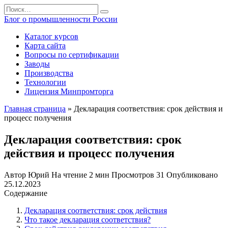
Перейти
Search
к
for:
Блог о промышленности России
содержанию
Каталог курсов
Карта сайта
Вопросы по сертификации
Заводы
Производства
Технологии
Лицензия Минпромторга
Главная страница
»
Декларация соответствия: срок действия и
процесс получения
Декларация соответствия: срок
действия и процесс получения
Автор
Юрий
На чтение
2 мин
Просмотров
31
Опубликовано
25.12.2023
Содержание
Декларация соответствия: срок действия
Что такое декларация соответствия?