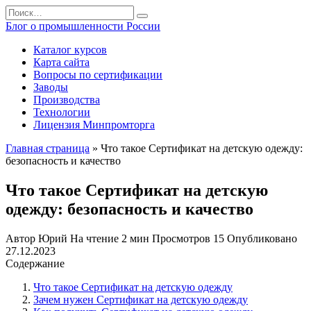
Перейти
Search
к
for:
Блог о промышленности России
содержанию
Каталог курсов
Карта сайта
Вопросы по сертификации
Заводы
Производства
Технологии
Лицензия Минпромторга
Главная страница
»
Что такое Сертификат на детскую одежду:
безопасность и качество
Что такое Сертификат на детскую
одежду: безопасность и качество
Автор
Юрий
На чтение
2 мин
Просмотров
15
Опубликовано
27.12.2023
Содержание
Что такое Сертификат на детскую одежду
Зачем нужен Сертификат на детскую одежду